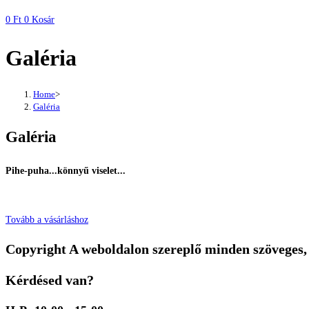
0
Ft
0
Kosár
Galéria
Home
>
Galéria
Galéria
Pihe-puha...könnyű viselet...
Tovább a vásárláshoz
Copyright A weboldalon szereplő minden szöveges, 
Kérdésed van?