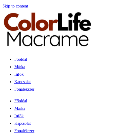
Skip to content
Főoldal
Márka
Infók
Kapcsolat
Fonalékszer
Főoldal
Márka
Infók
Kapcsolat
Fonalékszer